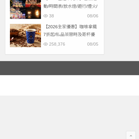
動/時間表/放水燈/遊行/煙火/
交通一次看！
38
08/06
【2026全家優惠】咖啡拿鐵
7折起/私品茶限時及寄杯優
惠！價格/菜單一起看
258,376
08/05