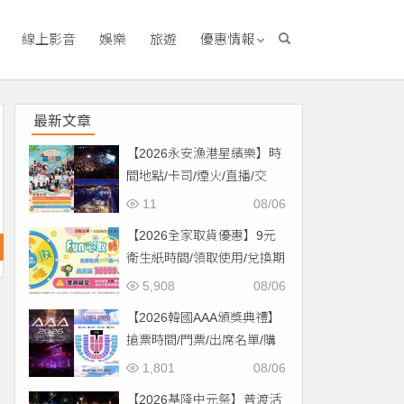
線上影音
娛樂
旅遊
優惠情報
最新文章
【2026永安漁港星繽樂】時
間地點/卡司/煙火/直播/交
通，免費入場！
11
08/06
【2026全家取貨優惠】9元
衛生紙時間/領取使用/兌換期
限一次看！
5,908
08/06
【2026韓國AAA頒獎典禮】
搶票時間/門票/出席名單/購
票一次看！
1,801
08/06
【2026基隆中元祭】普渡活