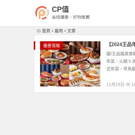
CP值
省錢優惠、好物推薦
首頁
最肉
文章
【2024王
優惠情報
圖/王品瘋美食
年菜、火鍋 5
式年菜，早鳥最高現
11月23日
15