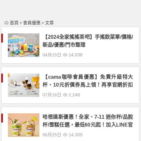
首頁
會員優惠
文章
【2024全家搖搖茶吧】手搖飲菜單/價格/
新品/優惠/門市整理
04月15日
14,038
【cama咖啡會員優惠】免費升級特大
杯、10元折價券馬上領！再享官網折扣
碼、Visa金融卡活動！飲品/咖啡豆/濾掛/
07月16日
2,248
寄杯通通有！
哈根達斯優惠！全家、7-11 迷你杯/品脫
杯/雪糕任選，最低60元起！加入LINE官
方好友，消費滿額再贈單球冰淇淋兌換
06月25日
14,309
券！