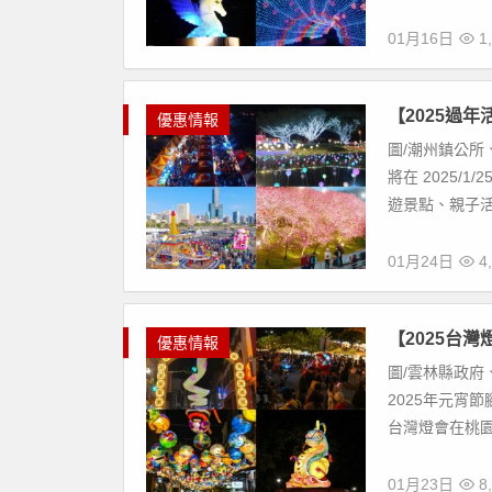
01月16日
1,
【2025過
優惠情報
圖/潮州鎮公所
將在 2025/
遊景點、親子活
01月24日
4,
【2025台
優惠情報
圖/雲林縣政府
2025年元宵
台灣燈會在桃園，
01月23日
8,