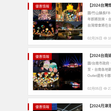
【2024台
優惠情報
圖/竹山鎮長FB
年即將到來，
台灣燈會將在台南
02月26日
10
【2024台
優惠情報
圖/台南市政府、
至，台南各地
Outlet還有
02月05日
27
【2024月
優惠情報