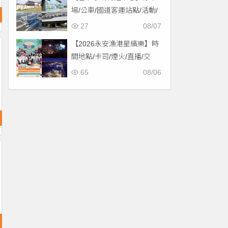
場/公車/國道客運站點/活動/
交通，啟用免費停車！
27
08/07
【2026永安漁港星繽樂】時
間地點/卡司/煙火/直播/交
通，免費入場！
65
08/06