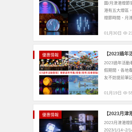
圖/月津港燈節官
港有五大燈區，
燈節時間、月津
01月30日
21
【2023過
優惠情報
2023過年活
假期間，各地
友不妨提前筆記起
01月19日
55
【2023月
優惠情報
2023月津港
2023/1/1