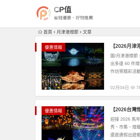
CP值
省錢優惠、好物推薦
首頁
月津港燈節
文章
【2026月
優惠情報
圖/月津港燈節 
出多達 60 
作坊等精彩活動
02月04日
7
【2026台
優惠情報
迎接 2026
秀、市集、燈
還是連假出遊都