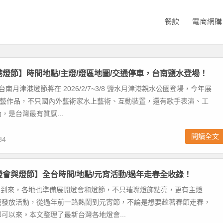
餐飲
電商網購
津港燈節】時間地點/主燈/燈區地圖/交通停車，台南鹽水登場！
台南月津港燈節將在 2026/2/7~3/8 鹽水月津港親水公園登場，今年展
件燈藝作品，不只國內外藝術家水上藝術、互動裝置，還有歌手表演、工
，是台灣最有質感...
閱讀全文
84
灣燈會與燈節】全台時間/地點/元宵活動/過年走春全收錄！
 馬年到來，各地也準備展開燈會和燈節，不只璀璨燈飾點亮，更有主燈
籠發放活動，從過年前一路熱鬧到元宵節，不論是想要趁著春節走春，
可以來。本文整理了最新台灣各地燈會...