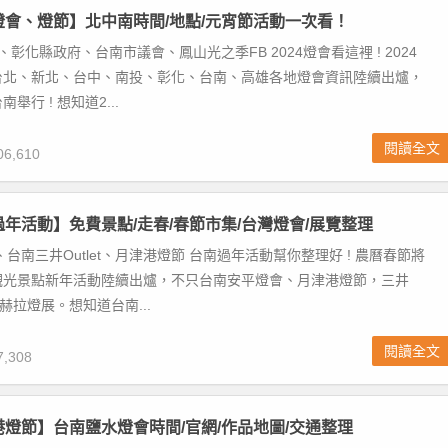
灣燈會、燈節】北中南時間/地點/元宵節活動一次看！
、彰化縣政府、台南市議會、鳳山光之季FB 2024燈會看這裡 ! 2024
台北、新北、台中、南投、彰化、台南、高雄各地燈會資訊陸續出爐，
舉行 ! 想知道2...
閱讀全文
6,610
南過年活動】免費景點/走春/春節市集/台灣燈會/展覽整理
台南三井Outlet、月津港燈節 台南過年活動幫你整理好 ! 農曆春節將
觀光景點新年活動陸續出爐，不只台南安平燈會、月津港燈節，三井
卡娜赫拉燈展。想知道台南...
閱讀全文
,308
津港燈節】台南鹽水燈會時間/官網/作品地圖/交通整理