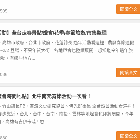
閱讀全文
505
年活動】全台走春景點/燈會/花季/春節旅遊/市集整理
、高雄市政府、台北市政府、花蓮縣長 過年活動看這裡 ! 農曆春節連假
1/25~2/2 登場，不只年貨大街，各地燈會也陸續展開。想知道今年過年旅
動，有哪些地方...
閱讀全文
086
灣燈會時間地點】北中南元宵節活動一次看！
、竹山鎮長FB、普濟文史研究協會、佛光好事集 全台燈會活動看這裡 !
節腳步靠近，台北、台中、台南、南投、雲林等地燈會也即將展開，今年
高雄有吉伊卡哇 ! 想...
閱讀全文
880