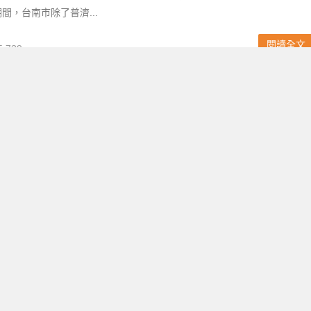
間，台南市除了普濟...
閱讀全文
,739
022月津港燈節」超精彩！燈區藝術作品/停車資訊一起看
國立成功大學 台南最大的元宵燈會「2022月津港燈節」於 1 月 22 日正
作品數為歷年之最，展區更首次擴至鹽水車站、新闢水域，加上搶先開
館」，規模為史上最大...
閱讀全文
,047
？2021台南鹽水蜂炮、月之美術館、月津港燈節旅遊全攻
你玩台南！
，已經不能像小時候一樣跟長輩們拿滿滿的紅包，甚至還要開始包紅包
戚小孩，就算一切從簡吃完除夕年夜飯、打掃除，也還有一個禮拜的時