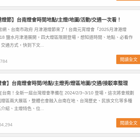
津港燈節】台南燈會時間地點/主燈/地圖/活動/交通一次看！
官網、台南市政府 月津港燈節來了 ! 台南元宵燈會「2025月津港燈
5/1/18 鹽水月津港展開，四大燈區限期登場，想知道時間、地點、必看作
交通方式，快到下文...
閱讀全文
784
灣燈會】台南燈會時間/地點/主燈秀/燈區地圖/交通/接駁車整理
在台南！全新一屆台灣燈會準備在 2024/2/3~3/10 登場，這次將會規劃
鐵燈區兩大展區，整體也會融入台南在地、台灣歷史、民族文化等多種
介紹、主燈特色、位...
閱讀全文
4,294