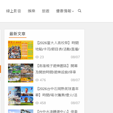
線上影音
娛樂
旅遊
優惠情報
最新文章
【2026當大人高校祭】時間
地點/卡司/節目表/活動/直播/
交通，免費入場！
23
08/07
【高雄親子遊樂園區】開幕
及開放時間/遊樂設施/停車
場/交通一次看！
476
08/07
【2026台中石岡熱氣球嘉年
華】時間/場次購票/煙火/活
動/交通，土牛運動公園登
458
08/07
場！
【台中水湳轉運中心】停車