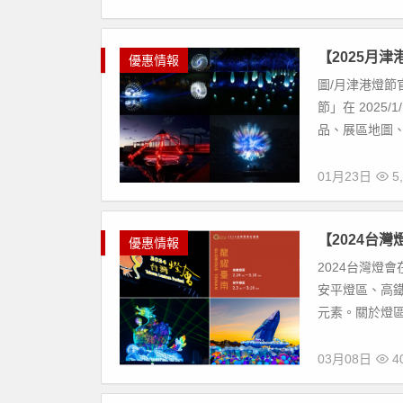
【2025月
優惠情報
圖/月津港燈節
節」在 202
品、展區地圖、
01月23日
5,
【2024台
優惠情報
2024台灣燈會
安平燈區、高
元素。關於燈區
03月08日
40