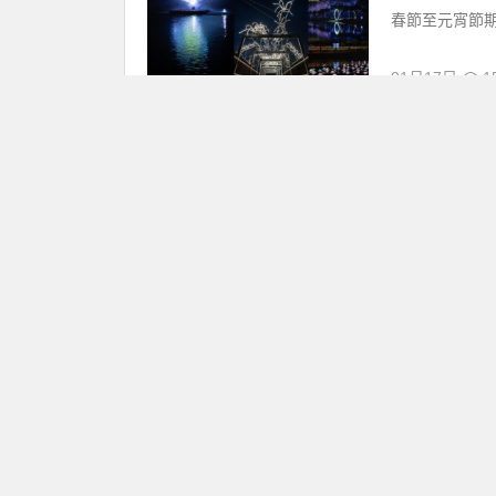
春節至元宵節期
01月17日
15
台南燈會「2
優惠情報
《浪之帆》 / 
式登場！不只
跑的「月之美術
01月21日
17
元宵節玩什麼
旅遊
略！小編帶
過完農曆新年
給家人以及親