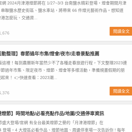
網 2024月津港燈節將在 1/27~3/3 台南鹽水精彩登場，燈會期間月津
串聯鹽水歷史街區、鹽水車站，將帶來 66 件燈光藝術作品。想知道
港怎麼玩、交通資...
閱讀全文
,676
年活動整理】春節過年市集/燈會/夜市/走春景點推薦
動看這裡！每到農曆新年當然少不了各種走春旅遊行程，下文整理2023連
春節過年市集、限定夜市、燈節、燈會等多樣活動，準備規畫假期的朋
來！ 👉快速查看：2023潮...
閱讀全文
,376
津港燈節】時間地點/必看亮點作品/地圖/交通停車資訊
燈節盛大登場/官網 有全台最美燈節之譽的「月津港燈節」在
4~2/14 登場，4 大燈區必看作品、燈節地圖、周邊停車場一次告訴你 ! 每年