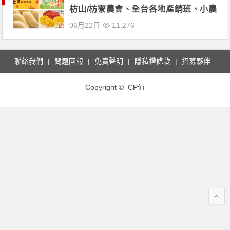
枋山/枋寮農會、全台各地產銷班、小農
訂購資訊！愛文/金煌/黑香芒果通通有！
06月22日
11,276
聯絡我們
問題回報
免責聲明
隱私權條款
招募夥伴
Copyright © CP值