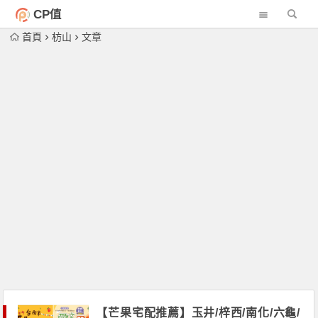
CP值
首頁
枋山
文章
【芒果宅配推薦】玉井/梓西/南化/六龜/