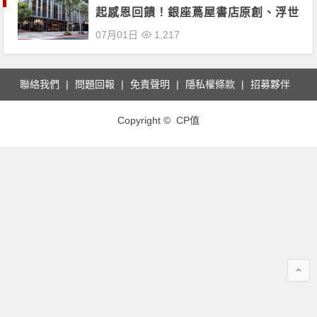
起感恩回饋！銀座蔦屋書店原創、浮世
繪巨擘葛飾北齋限定販售商品不可錯
07月01日
1,217
過！
聯絡我們
問題回報
免責聲明
隱私權條款
招募夥伴
Copyright © CP值