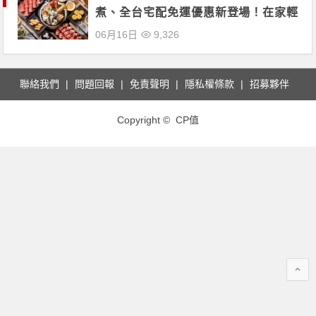
煮、全台宅配免運優惠新登場！在家輕
鬆品嚐頂級鍋物！
06月16日
9,326
聯絡我們
問題回報
免責聲明
隱私權條款
招募夥伴
Copyright © CP值