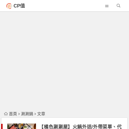
CP值
首頁
涮涮鍋
文章
【橘色涮涮屋】火鍋外送/外帶菜單、代