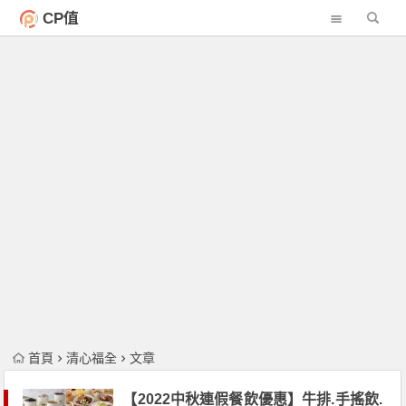
CP值
首頁
清心福全
文章
【2022中秋連假餐飲優惠】牛排.手搖飲.