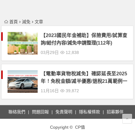
首頁
減免
文章
【2023國民年金補助】保險費用/試算查
詢/給付內容/減免申請整理(112年)
03月29日
12,838
【電動車貨物稅減免】確認延長至2025
年！免稅金額/减半優惠/退稅21萬範例一
次看！
11月16日
39,872
聯絡我們
問題回報
免責聲明
隱私權條款
招募夥伴
Copyright © CP值