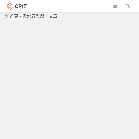
CP值
首頁
潑水音樂節
文章