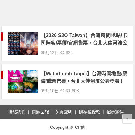
【2026 S2O Taiwan】台灣時間地點/卡
司陣容/票價/官網售票，台北大佳河濱公
園開唱！
05月12日
824
【Waterbomb Taipei】台灣時間地點/票
價/購票售票，台北大佳河濱公園登場！
09月10日
31,603
聯絡我們
問題回報
免責聲明
隱私權條款
招募夥伴
Copyright © CP值