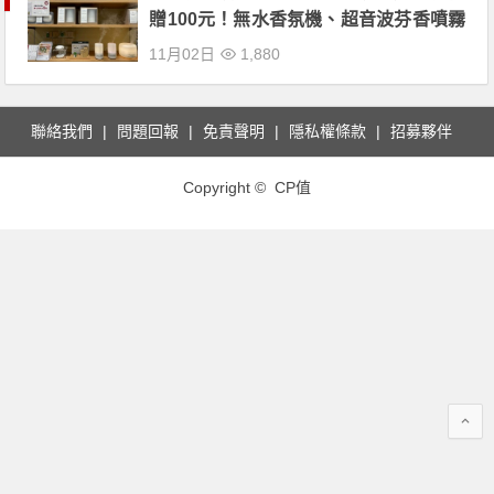
贈100元！無水香氛機、超音波芬香噴霧
器、芬香石、精油系列同享折扣！
11月02日
1,880
聯絡我們
問題回報
免責聲明
隱私權條款
招募夥伴
Copyright © CP值