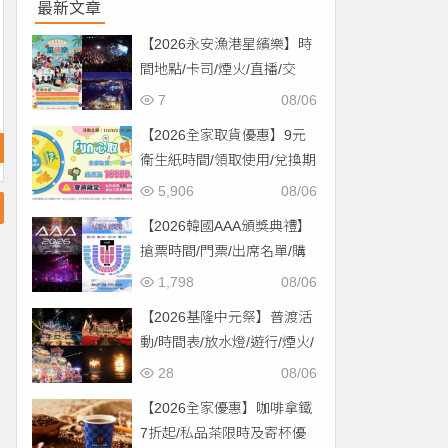
最新文章
【2026永安漁港星繽樂】時
間地點/卡司/煙火/直播/交
通，免費入場！
7
08/06
【2026全家取貨優惠】9元
衛生紙時間/領取使用/兌換期
限一次看！
5,906
08/06
【2026韓國AAA頒獎典禮】
搶票時間/門票/出席名單/購
票一次看！
1,798
08/06
【2026基隆中元祭】普渡活
動/時間表/放水燈/遊行/煙火/
交通一次看！
28
08/06
【2026全家優惠】咖啡拿鐵
7折起/私品茶限時及寄杯優