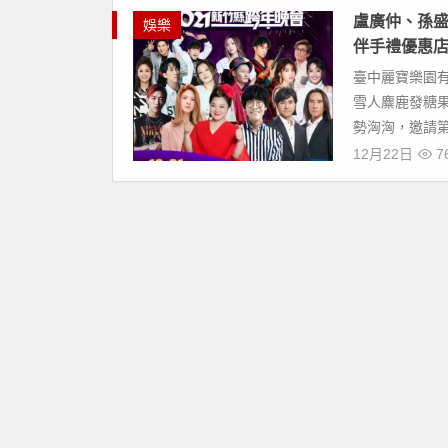
盧廣仲、孫盛希
娛樂
伴手禮優惠
臺中麗寶樂園
雪人麋鹿發糖果
勢洶洶，邀請第 
12月22日
7