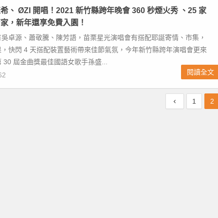
、 ØZI 開唱！2021 新竹縣跨年晚會 360 秒煙火秀 、25 家
店家，新年還享免費入園！
有吳卓源、蕭敬騰、陳芳語，苗栗星光演唱會有搭配耶誕寄情、市集，
，快閃 4 天搭配裝置藝術帶來佳節氣氛，今年新竹縣跨年演唱會更來
30 屆金曲獎最佳國語女歌手孫盛...
閱讀全文
62
1
2