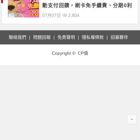
動支付回饋，刷卡免手續費、分期0利
率！LINE Pay Money/橘子支付/街口/嗶
07月07日
2,804
嗶繳/Pi錢包/Fami Pay/O...
聯絡我們
問題回報
免責聲明
隱私權條款
招募夥伴
Copyright © CP值