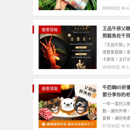
08月06日
4,
王品牛排父
優惠情報
煎鮭魚佐干
「王品牛排」2
或整隻龍蝦！選
卡更省！主打台
08月06日
1,
牛奶鍋85折
優惠情報
節分享你的
一年一度的父
動，讓你外帶
套餐，讓你免費
07月30日
8