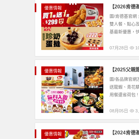
【2026肯
優惠情報
圖/肯德基官網
雙人餐、點心及
基最新優惠，快
07月28日
1
【2025父
優惠情報
圖/各品牌官網
送龍蝦、青花驕
用餐還省荷包 !
08月05日
3,
【2024肯
優惠情報