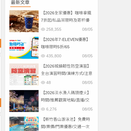
最新文章
【2026全家優惠】咖啡拿鐵
7折起/私品茶限時及寄杯優
惠！價格/菜單一起看
258,355
08/05
【2026年7-ELEVEN優惠】
咖啡限時5折/65
折/CITYCAFE菜單一起看！
435,800
08/05
【2026城鎮韌性防空演習】
全台演習時間/演練方式/注意
事項一次看！
48
08/05
【2026淡水漁人碼頭煙火】
時間/推薦觀賞地點/直播/交
通資訊一次看！
6,276
08/05
【新竹香山游泳池】免費時
間/票價/門票優惠/交通一次