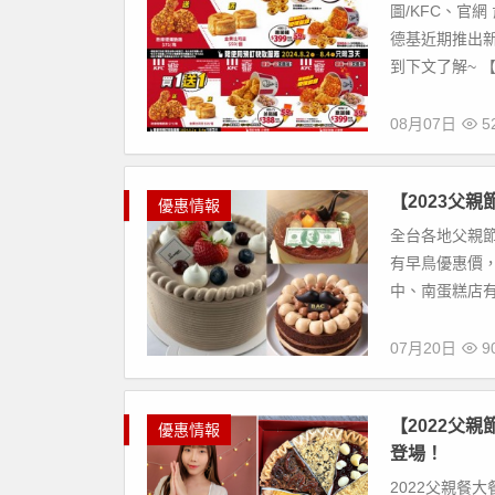
圖/KFC、官網
德基近期推出
到下文了解~ 【文
08月07日
52
【2023父
優惠情報
全台各地父親節
有早鳥優惠價，
中、南蛋糕店有
07月20日
9
【2022父
優惠情報
登場！
2022父親餐