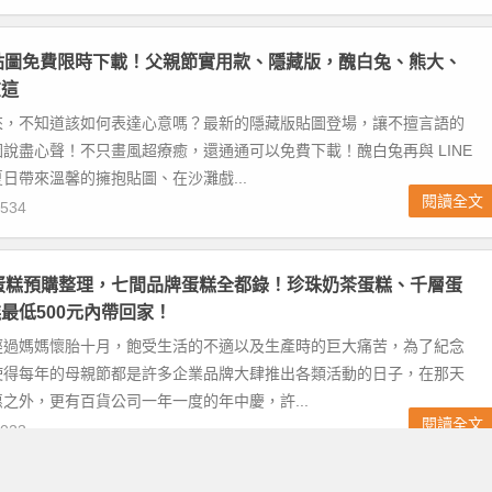
INE 貼圖免費限時下載！父親節實用款、隱藏版，醜白兔、熊大、
在這
來，不知道該如何表達心意嗎？最新的隱藏版貼圖登場，讓不擅言語的
說盡心聲！不只畫風超療癒，還通通可以免費下載！醜白兔再與 LINE
日帶來溫馨的擁抱貼圖、在沙灘戲...
閱讀全文
534
節蛋糕預購整理，七間品牌蛋糕全都錄！珍珠奶茶蛋糕、千層蛋
最低500元內帶回家！
經過媽媽懷胎十月，飽受生活的不適以及生產時的巨大痛苦，為了紀念
使得每年的母親節都是許多企業品牌大肆推出各類活動的日子，在那天
之外，更有百貨公司一年一度的年中慶，許...
閱讀全文
023