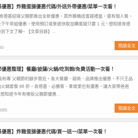
德基優惠】炸雞蛋撻優惠代碼/外送外帶優惠/菜單一次看！
 肯德基迎接父親節推出全新優惠，買炸雞桶送蛋撻禮盒，還有個人餐、
下午茶組優惠，使用預訂或車道快取加購蛋撻只要 1 元 ! 想知道肯德
到下文了解~ 【文章目錄】...
閱讀全文
00
親節優惠整理】餐廳/披薩/火鍋/吃到飽/免費活動一次看！
及粉專 父親節的腳步靠近，各大餐廳、超商、品牌推出優惠，不只王品
火鍋套餐 88 折，肯德基、必勝客、拿坡里也有優惠，讓大家帶爸爸
 想知道今年有哪些父親節優惠...
閱讀全文
085
德基優惠】炸雞蛋撻優惠代碼/買一送一/菜單一次看！