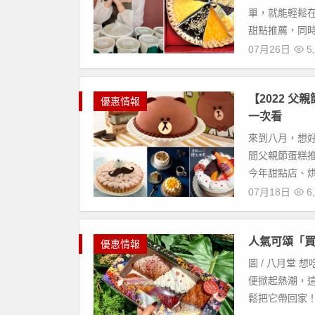
單，就能輕鬆
甜點推薦，同時
07月26日
5,
【2022 
優惠情報
一次看
來到八月，想好
間父親節蛋糕推
今年甜點店、烘
07月18日
6,
人氣可頌「買
優惠情報
圖 / 八月堂
便掀起熱潮，這
鬆把它帶回家！