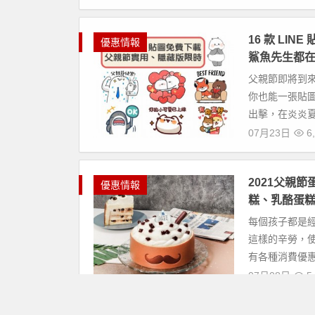
16 款 L
優惠情報
鯊魚先生都
父親節即將到
你也能一張貼圖
出擊，在炎炎夏
07月23日
6,
2021父親
優惠情報
糕、乳酪蛋糕
每個孩子都是
這樣的辛勞，
有各種消費優惠
07月08日
5,