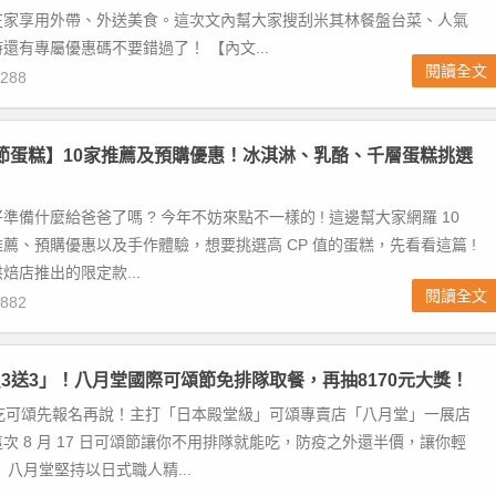
在家享用外帶、外送美食。這次文內幫大家搜刮米其林餐盤台菜、人氣
還有專屬優惠碼不要錯過了！ 【內文...
閱讀全文
288
父親節蛋糕】10家推薦及預購優惠！冰淇淋、乳酪、千層蛋糕挑選
準備什麼給爸爸了嗎 ? 今年不妨來點不一樣的 ! 這邊幫大家網羅 10
薦、預購優惠以及手作體驗，想要挑選高 CP 值的蛋糕，先看看這篇 !
焙店推出的限定款...
閱讀全文
882
3送3」！八月堂國際可頌節免排隊取餐，再抽8170元大獎！
 想吃可頌先報名再說！主打「日本殿堂級」可頌專賣店「八月堂」一展店
次 8 月 17 日可頌節讓你不用排隊就能吃，防疫之外還半價，讓你輕
 八月堂堅持以日式職人精...