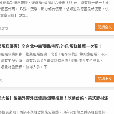
 肯德基新優惠來啦，炸雞桶+蛋撻組合優惠 388 元，還有買一送一 ! 肯
新優惠代碼， 炸雞、蛋塔、點心都有優惠。想知道肯德基最新優惠，快
章目錄】 202...
閱讀全文
,272
親節蛋糕優惠】全台北中南預購/宅配/外送/蛋糕推薦一次看！
蛋糕預購開跑，推薦蛋糕優惠一次看 ! 現在預約訂購88節蛋糕，不只
還有宅配免運，還有超高 CP 值蛋糕特惠價 ! 想知道今年台灣北、
哪些特色蛋糕、值得入手，不...
閱讀全文
01
親節大餐】餐廳外帶外送優惠/蛋糕推薦！欣葉台菜、美式鄉村派
大餐優惠來啦！再過不久就要迎來父親節，現在只要簡單透過餐廳官網下