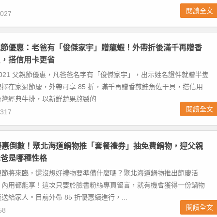
閱讀全文
027
親節優惠：老爸有「俊傑家宇」贈龍蝦！外帶折後滿千再贈香
貝，搭信用卡更省
021 父親節優惠，凡爸爸名字有「俊傑家宇」，出示姓名證件就贈半隻
擇在家過節慶，外帶可享 85 折，滿千再贈香煎鮭魚佐干貝，搭信用
灣經典牛排，以新鮮蔬果熬製的...
閱讀全文
317
優惠倒數！聚北海道鍋物推「套餐禮券」抽免費鍋物，迎父親
老爸是哪種性格
親節將來臨，還沒想好禮物要準備什麼嗎？聚北海道鍋物推出節慶活
、內用都能享！這次只要於臉書粉絲專頁留言，就有機會獲得一份鍋物
送給家人。目前外帶 85 折優惠續進行，...
閱讀全文
58