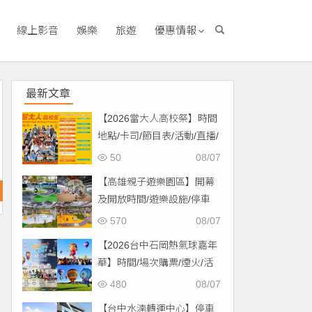
線上影音
娛樂
旅遊
優惠情報
最新文章
【2026當大人高校祭】時間
地點/卡司/節目表/活動/直播/
交通，免費入場！
50
08/07
【高雄親子遊樂園區】開幕
及開放時間/遊樂設施/停車
場/交通一次看！
570
08/07
【2026台中石岡熱氣球嘉年
華】時間/場次購票/煙火/活
動/交通，土牛運動公園登
480
08/07
場！
【台中水湳轉運中心】停車