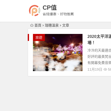
CP值
省錢優惠、好物推薦
首頁
瑞穗溫泉
文章
2020太平洋
旅遊
場！
冷冷的天最適
好評的最美梵谷
有開幕免費音樂
11月19日
5