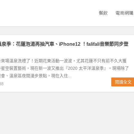
餐飲
電商網購
溫泉季：花蓮泡湯再抽汽車、iPhone12 ！falifali音樂節同步登
合來場溫泉洗禮了！近期花東活動一波波，尤其花蓮不只有前不久大獲
星空裝置藝術，現在新一波又推出『2020 太平洋溫泉季』。現場除了
會、溫泉區夜間漫步景點，現在入住...
閱讀全文
88