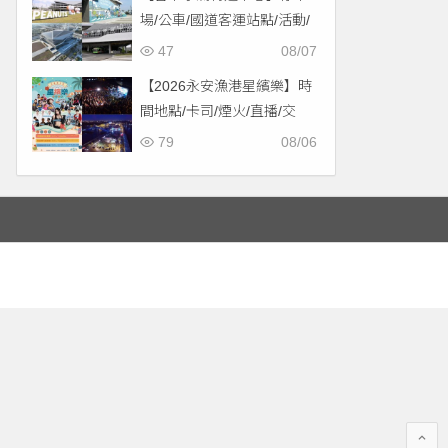
場/公車/國道客運站點/活動/
交通，啟用免費停車！
47
08/07
【2026永安漁港星繽樂】時
間地點/卡司/煙火/直播/交
通，免費入場！
79
08/06