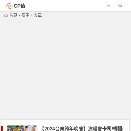
CP值
首頁
瘦子
文章
【2024台東跨年晚會】演唱會卡司/轉播/