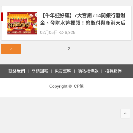
【牛年迎好運】7大宮廟 / 14間銀行發財
金、發財水這裡領！悠遊付與鹿港天后
宮、慈祐宮、龍山寺、北港朝天宮共結
02月05日
6,925
緣！
文
第
2
章
頁
導
覽
聯絡我們
問題回報
免責聲明
隱私權條款
招募夥伴
Copyright © CP值