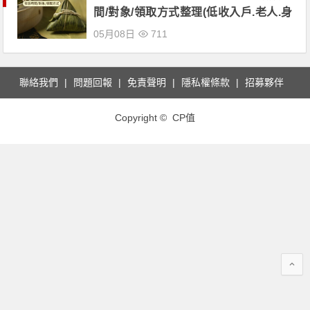
間/對象/領取方式整理(低收入戶.老人.身
心障礙者適用)
05月08日
711
聯絡我們
問題回報
免責聲明
隱私權條款
招募夥伴
Copyright © CP值