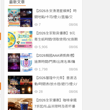
最新文章
【2026永安漁港星繽樂】時
間地點/卡司/煙火/直播/交
通，免費入場！
7
08/06
【2026全家取貨優惠】9元
衛生紙時間/領取使用/兌換期
限一次看！
5,906
08/06
【2026韓國AAA頒獎典禮】
搶票時間/門票/出席名單/購
票一次看！
1,798
08/06
【2026基隆中元祭】普渡活
動/時間表/放水燈/遊行/煙火/
交通一次看！
28
08/06
【2026全家優惠】咖啡拿鐵
7折起/私品茶限時及寄杯優