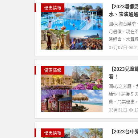
【2023暑
優惠情報
水、表演通
圖/河海音樂季
月暑假，現在不
演唱會、水舞煙
07月07日
2,
【2023兒
優惠情報
看！
圖/心之芳庭、
給你 ! 迎接
費、門票優惠，
03月31日
17
【2023台
優惠情報