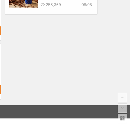
惠！價格/菜單一起看
258,369
08/05