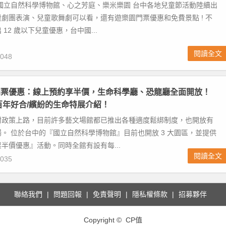
國立自然科學博物館、心之芳庭、樂米樂園 台中各地兒童節活動陸續出
劇團表演、兒童歌舞劇可以看，還有遊樂園門票優惠和免費景點 ! 不
12 歲以下兒童優惠，台中國...
閱讀全文
048
門票優惠：線上預約享半價，生命科學廳、恐龍廳全面開放！
百年好合/繽紛的生命特展介紹！
封政策上路，目前許多藝文場館都已推出各種適度鬆綁制度，也開放有
。 位於台中的『國立自然科學博物館』目前也開放 3 大園區，並提供
半價優惠』活動。同時全館有設有每...
閱讀全文
035
聯絡我們
問題回報
免責聲明
隱私權條款
招募夥伴
Copyright © CP值