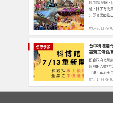
圖/麗寶樂園、
爐，除了有免費
只麗寶樂園推出 
03月28日
8,
台中科博館
優惠情報
臺灣玉傳奇/
配合政府微解
限額的人數登場
『線上預約全票
07月14日
9,