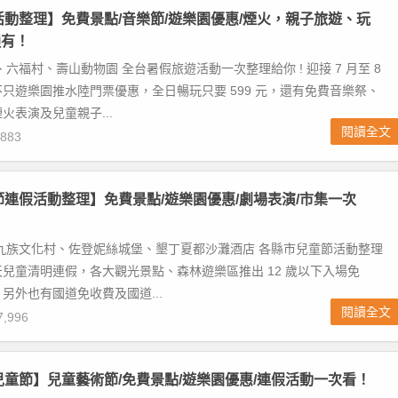
假活動整理】免費景點/音樂節/遊樂園優惠/煙火，親子旅遊、玩
通有！
、六福村、壽山動物園 全台暑假旅遊活動一次整理給你 ! 迎接 7 月至 8
只遊樂園推水陸門票優惠，全日暢玩只要 599 元，還有免費音樂祭、
火表演及兒童親子...
閱讀全文
883
童節連假活動整理】免費景點/遊樂園優惠/劇場表演/市集一次
九族文化村、佐登妮絲城堡、墾丁夏都沙灘酒店 各縣市兒童節活動整理
 5 天兒童清明連假，各大觀光景點、森林遊樂區推出 12 歲以下入場免
另外也有國道免收費及國道...
閱讀全文
,996
中兒童節】兒童藝術節/免費景點/遊樂園優惠/連假活動一次看！