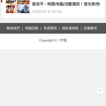
南安平，時間/地點/活動資訊！夜光秀/快
閃店登場
10月07日
23,756
聯絡我們
問題回報
免責聲明
隱私權條款
招募夥伴
Copyright © CP值