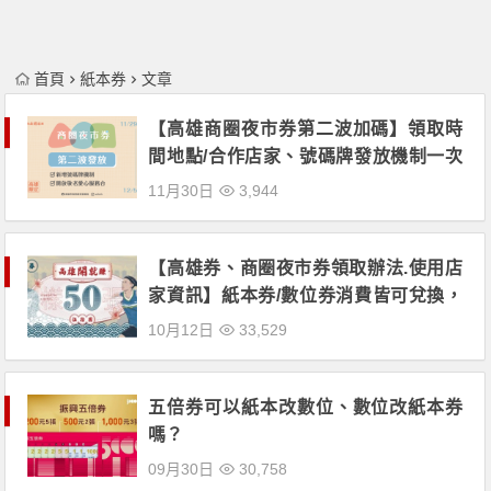
首頁
紙本券
文章
【高雄商圈夜市券第二波加碼】領取時
間地點/合作店家、號碼牌發放機制一次
看！
11月30日
3,944
【高雄券、商圈夜市券領取辦法.使用店
家資訊】紙本券/數位券消費皆可兌換，
最高1000面額！商圈夜市券享200換400
10月12日
33,529
元！
五倍券可以紙本改數位、數位改紙本券
嗎？
09月30日
30,758