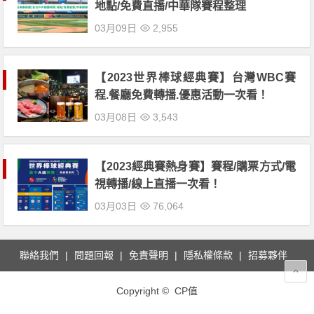
地點/免費直播/中華隊賽程整理
03月09日
2,955
【2023世界棒球經典賽】台灣WBC賽
程.餐廳免費轉播.優惠活動一次看！
03月08日
3,543
【2023經典賽熱身賽】賽程/購票方式/電
視轉播/線上直播一次看！
03月03日
76,064
聯絡我們
問題回報
免責聲明
隱私權條款
招募夥伴
Copyright © CP值