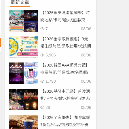
最新文章
【2026永安漁港星繽樂】時
間地點/卡司/煙火/直播/交
通，免費入場！
7
08/06
【2026全家取貨優惠】9元
衛生紙時間/領取使用/兌換期
限一次看！
5,906
08/06
【2026韓國AAA頒獎典禮】
搶票時間/門票/出席名單/購
票一次看！
1,798
08/06
【2026基隆中元祭】普渡活
動/時間表/放水燈/遊行/煙火/
交通一次看！
28
08/06
【2026全家優惠】咖啡拿鐵
7折起/私品茶限時及寄杯優