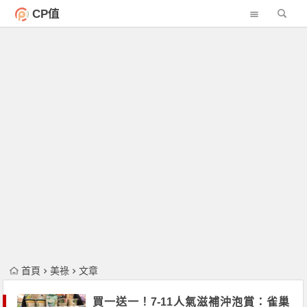
CP值
首頁
美祿
文章
買一送一！7-11人氣滋補沖泡賞：雀巢