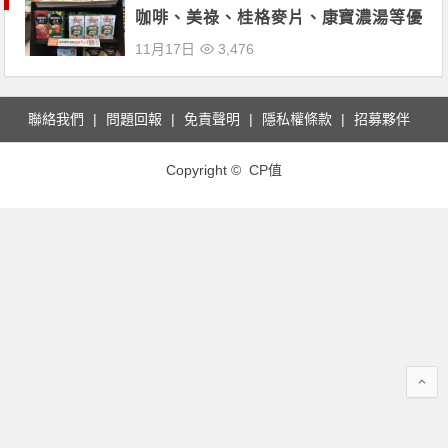
咖啡、美祿、桂格麥片、康寶濃湯等優
惠開賣！
11月17日
3,476
聯絡我們
問題回報
免責聲明
隱私權條款
招募夥伴
Copyright © CP值