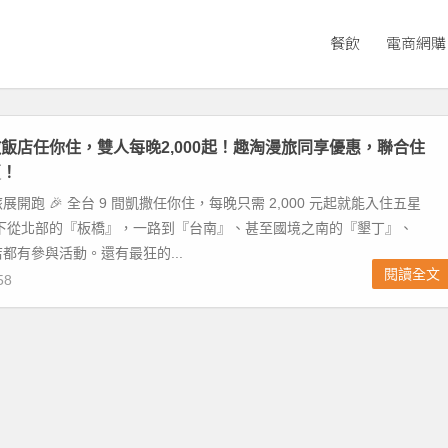
餐飲
電商網購
飯店任你住，雙人每晚2,000起！趣淘漫旅同享優惠，聯合住
賣！
開跑 🎉 全台 9 間凱撒任你住，每晚只需 2,000 元起就能入住五星
旗下從北部的『板橋』，一路到『台南』、甚至國境之南的『墾丁』、
都有參與活動。還有最狂的...
閱讀全文
58