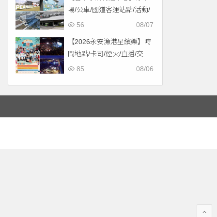
場/公車/國道客運站點/活動/
交通，啟用免費停車！
56
08/07
【2026永安漁港星繽樂】時
間地點/卡司/煙火/直播/交
通，免費入場！
85
08/06