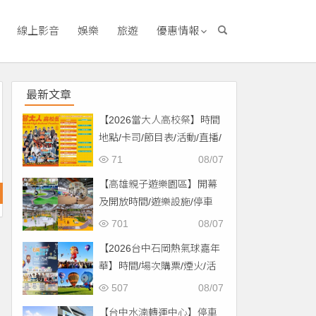
線上影音
娛樂
旅遊
優惠情報
最新文章
【2026當大人高校祭】時間
地點/卡司/節目表/活動/直播/
交通，免費入場！
71
08/07
【高雄親子遊樂園區】開幕
及開放時間/遊樂設施/停車
場/交通一次看！
701
08/07
【2026台中石岡熱氣球嘉年
華】時間/場次購票/煙火/活
動/交通，土牛運動公園登
507
08/07
場！
【台中水湳轉運中心】停車