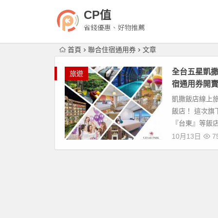
CP值
省錢優惠、好物推薦
首頁
聯合住宿通用券
文章
全台五星凱撒
旅遊
宿通用券開
凱撒飯店線上旅展
飯店！ 這次
『台東』等飯店
10月13日
7