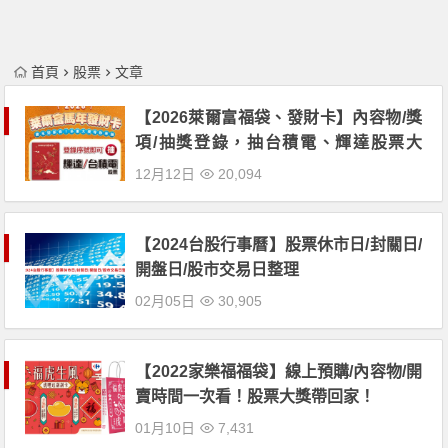
首頁
股票
文章
【2026萊爾富福袋、發財卡】內容物/獎
項/抽獎登錄，抽台積電、輝達股票大
獎！中獎名單一起看
12月12日
20,094
【2024台股行事曆】股票休市日/封關日/
開盤日/股市交易日整理
02月05日
30,905
【2022家樂福福袋】線上預購/內容物/開
賣時間一次看！股票大獎帶回家！
01月10日
7,431