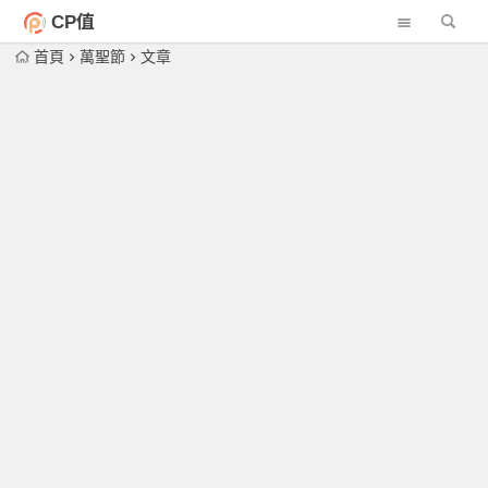
CP值
首頁
萬聖節
文章