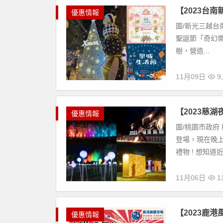
【2023台
優惠情報
圖/新光三越台
聖誕節「奇幻樂園Fa
樹，營造...
11月09日
9,
【2023慈
優惠情報
圖/桃園市政府 
登場，現在晚
禮物 ! 想知道近
11月06日
11
【2023鹿
優惠情報