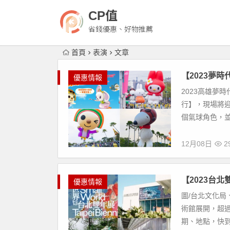
CP值
省錢優惠、好物推薦
首頁
表演
文章
【2023夢
優惠情報
2023高雄夢時
行】，現場將迎來
個氣球角色，並
12月08日
29
【2023台
優惠情報
圖/台北文化局、台
術館展開，超過
期、地點，快到下