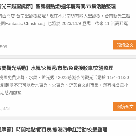
南新光三越聖誕節】聖誕樹點燈/週年慶時間/市集活動整理
南西門店 台南聖誕樹點燈 ! 現在不只南紡有熊大聖誕樹，台南新光三越
ntastic Christmas」也將於 2023/11/9 登場，帶來 11 米高耶誕
閱讀全文
509
湖夜間觀光活動】水舞/火舞秀/市集/免費接駁車/交通整理
桃園免費火舞、水舞、燈光秀 ! 2023慈湖夜間觀光活動於 11/4~11/30
上到慈湖不只可以看水舞秀、火舞秀、逛美食文創市集，還有機會拿小
期慈湖雕塑...
閱讀全文
,373
港風箏節】時間地點/節目表/鹿港四季紅活動/交通整理