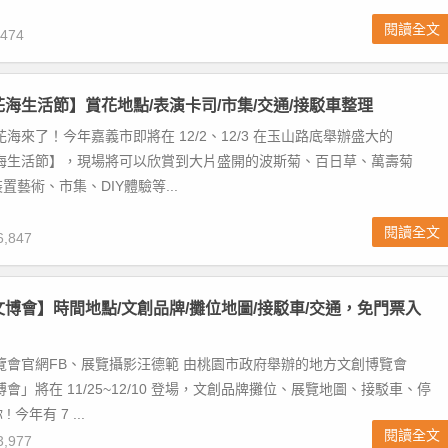
閱讀全文
474
義花海生活節】賞花地點/表演卡司/市集/交通/接駁車整理
花海來了！今年嘉義市即將在 12/2、12/3 在玉山路底舉辦盛大的
花海生活節】，現場將可以欣賞到大片盛開的波斯菊、百日草、萬壽菊
藝術、市集、DIY體驗等...
閱讀全文
,847
園文博會】時間地點/文創品牌/攤位地圖/接駁車/交通，免門票入
覽會官網FB、展覽攝影汪德範 由桃園市政府舉辦的地方文創博覽會
博會」將在 11/25~12/10 登場，文創品牌攤位、展覽地圖、接駁車、停
今年有 7 ...
閱讀全文
,977