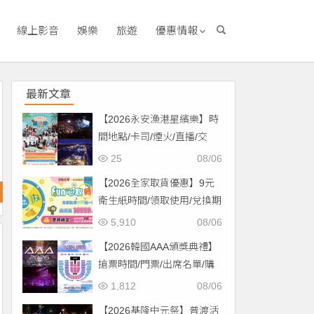
線上影音
娛樂
旅遊
優惠情報
最新文章
【2026永安漁港星繽樂】時
間地點/卡司/煙火/直播/交
通，免費入場！
25
08/06
【2026全家取貨優惠】9元
衛生紙時間/領取使用/兌換期
限一次看！
5,910
08/06
【2026韓國AAA頒獎典禮】
搶票時間/門票/出席名單/購
票一次看！
1,812
08/06
【2026基隆中元祭】普渡活