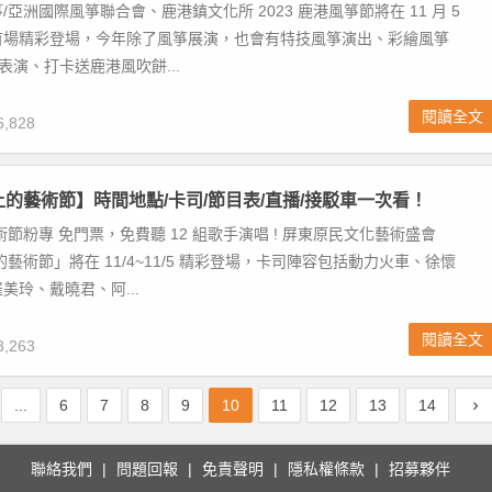
亞洲國際風箏聯合會、鹿港鎮文化所 2023 鹿港風箏節將在 11 月 5
育場精彩登場，今年除了風箏展演，也會有特技風箏演出、彩繪風箏
表演、打卡送鹿港風吹餅...
閱讀全文
,828
坡上的藝術節】時間地點/卡司/節目表/直播/接駁車一次看！
術節粉專 免門票，免費聽 12 組歌手演唱 ! 屏東原民文化藝術盛會
的藝術節」將在 11/4~11/5 精彩登場，卡司陣容包括動力火車、徐懷
美玲、戴曉君、阿...
閱讀全文
,263
...
6
7
8
9
10
11
12
13
14
聯絡我們
問題回報
免責聲明
隱私權條款
招募夥伴