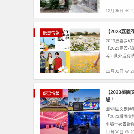
12月05日
2,
【2023嘉
優惠情報
2023嘉義夢幻
【2023嘉義
等，此外還有裝置
12月01日
26
【2023桃
優惠情報
場！
圖/桃園文創博
「2023桃園文
車場一次告訴你 ! 
11月30日
23