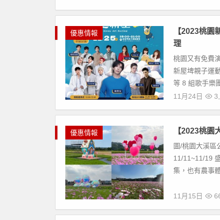
【2023桃
優惠情報
理
桃園又有免費演唱
新屋埤親子運動
等 8 組歌手樂
11月24日
3,
【2023桃
優惠情報
圖/桃園大溪區
11/11~11
集，也有農事體驗
11月15日
66