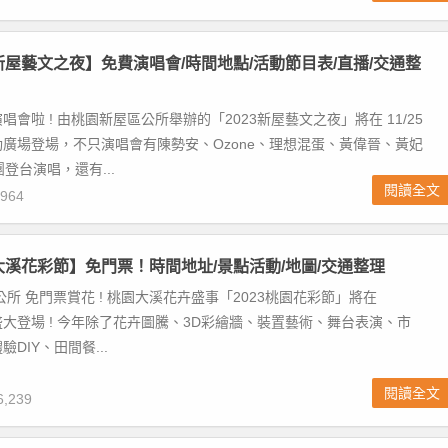
園新屋藝文之夜】免費演唱會/時間地點/活動節目表/直播/交通整
會啦 ! 由桃園新屋區公所舉辦的「2023新屋藝文之夜」將在 11/25
廣場登場，不只演唱會有陳勢安、Ozone、理想混蛋、黃偉晉、黃妃
團登台演唱，還有...
閱讀全文
964
園大溪花彩節】免門票！時間地址/景點活動/地圖/交通整理
公所 免門票賞花 ! 桃園大溪花卉盛事「2023桃園花彩節」將在
/19 盛大登場 ! 今年除了花卉圖騰、3D彩繪牆、裝置藝術、舞台表演、市
DIY、田間餐...
閱讀全文
,239