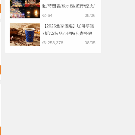
動/時間表/放水燈/遊行/煙火/
交通一次看！
64
08/06
【2026全家優惠】咖啡拿鐵
7折起/私品茶限時及寄杯優
惠！價格/菜單一起看
258,378
08/05