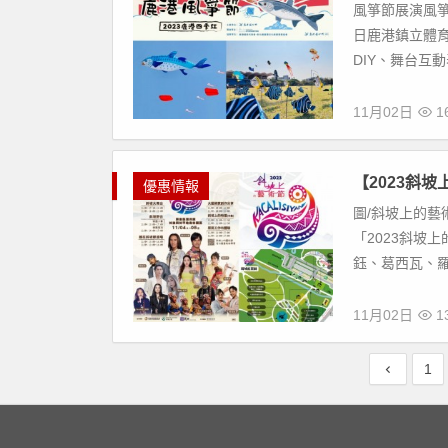
風箏節展演風箏/
日鹿港鎮立體
DIY、舞台互動
11月02日
16
【2023斜
優惠情報
圖/斜坡上的藝
「2023斜坡上
鈺、葛西瓦、羅
11月02日
13
1