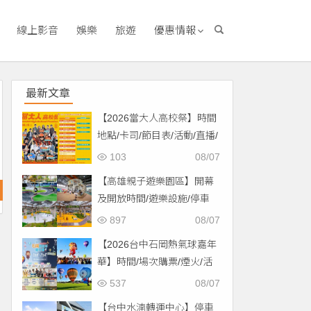
線上影音
娛樂
旅遊
優惠情報
最新文章
【2026當大人高校祭】時間
地點/卡司/節目表/活動/直播/
交通，免費入場！
103
08/07
【高雄親子遊樂園區】開幕
及開放時間/遊樂設施/停車
場/交通一次看！
897
08/07
【2026台中石岡熱氣球嘉年
華】時間/場次購票/煙火/活
動/交通，土牛運動公園登
537
08/07
場！
【台中水湳轉運中心】停車