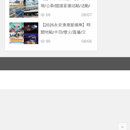
場/公車/國道客運站點/活動/
交通，啟用免費停車！
68
08/07
【2026永安漁港星繽樂】時
間地點/卡司/煙火/直播/交
通，免費入場！
96
08/06