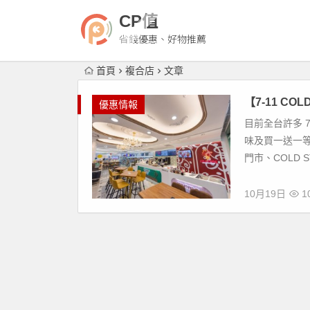
CP值
省錢優惠、好物推薦
首頁
複合店
文章
【7-11 C
優惠情報
目前全台許多 7
味及買一送一等
門市、COLD ST
10月19日
10