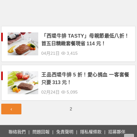
「西堤牛排 TASTY」母親節最低八折！
首五日精緻套餐現省 114 元！
04月21日
3,415
王品西堤牛排 5 折！愛心捐血 一客套餐
只要 313 元！
02月24日
5,095
文
第
2
章
頁
導
覽
聯絡我們
問題回報
免責聲明
隱私權條款
招募夥伴