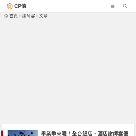
CP值
首頁
謝師宴
文章
畢業季來囉！全台飯店、酒店謝師宴優