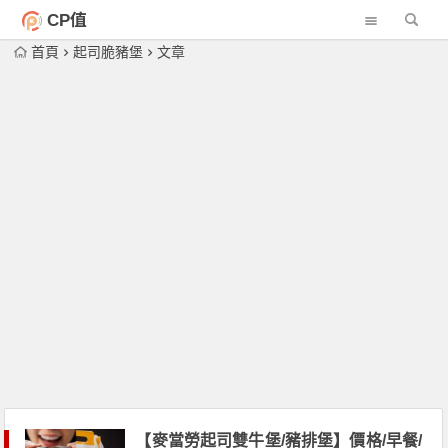
CP值
首頁
起司脆豬堡
文章
【麥當勞起司雙牛堡/豬排堡】價格/早餐/