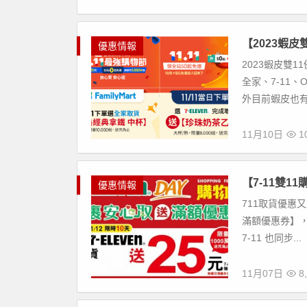
【2023蝦皮
優惠情報
2023蝦皮雙
全家、7-11
外目前蝦皮也有
11月10日
10
【7-11雙
優惠情報
711取貨優惠又
滿額優惠券】，活
7-11 也同步...
11月07日
8,