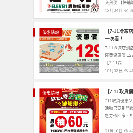
交貨便 【快速導.
12月04日
39
【7-11冷
優惠情報
一次看！
7-11冷凍店到
運費優惠價 129
【7-11霜...
10月03日
46
【7-11取
優惠情報
711取貨優惠又
活動只要到門市
惠券帶回家，相關
01月16日
42