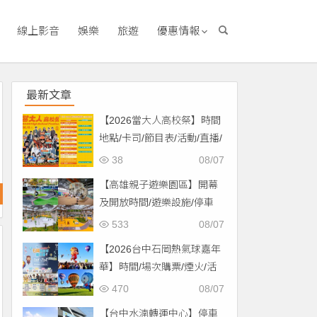
線上影音
娛樂
旅遊
優惠情報
最新文章
【2026當大人高校祭】時間
地點/卡司/節目表/活動/直播/
交通，免費入場！
38
08/07
【高雄親子遊樂園區】開幕
及開放時間/遊樂設施/停車
場/交通一次看！
533
08/07
【2026台中石岡熱氣球嘉年
華】時間/場次購票/煙火/活
動/交通，土牛運動公園登
470
08/07
場！
【台中水湳轉運中心】停車