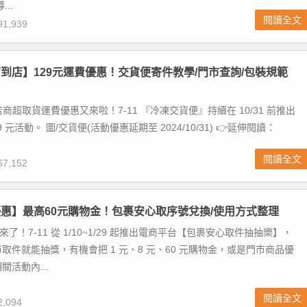
..
閱讀全文
1,939
凍店到店】129元運費優惠！交貨便寄件教學/門市查詢/包裝規範
店商超取貨運費優惠又來啦！7-11 『冷凍交貨便』持續在 10/31 前推出
 元活動。 圖/交貨便(活動優惠延期至 2024/10/31) 👉延伸閱讀：
閱讀全文
7,152
貨優惠】最高60元購物金！包裹安心取序號兌換/使用方式整理
來了！7-11 從 1/10~1/29 起推出電商平台【包裹安心取件抽抽樂】，
取件就能抽獎，有機會把 1 元、8 元、60 元購物金，或是門市商品優
活動內...
閱讀全文
,094