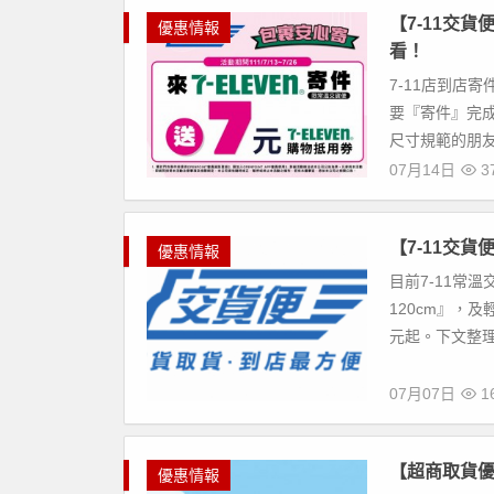
【7-11交
優惠情報
看！
7-11店到店
要『寄件』完成
尺寸規範的朋友
07月14日
37
【7-11交
優惠情報
目前7-11常
120cm』，
元起。下文整理7
07月07日
16
【超商取貨優
優惠情報