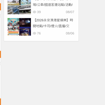
場/公車/國道客運站點/活動/
交通，啟用免費停車！
39
08/07
【2026永安漁港星繽樂】時
間地點/卡司/煙火/直播/交
通，免費入場！
76
08/06