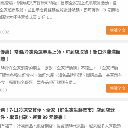
優惠登場，網購族又有好康可領啦！目前全家跟上包裹取貨活動，自
選定全家超商取貨，並出示會員條碼或報電話號碼，即可獲得『8 元購物
贈大杯特濃美式買 1 送 1 ...
閱讀全文
,602
優惠】常溫/冷凍免運券馬上領，可到店取貨！街口消費滿額
回饋！
是時常在全家消費的朋友一定對『全家行動購』不陌生。 『全家行動
主打販售各種生鮮食材、海鮮水產、知名品牌料理、團購商品，甚至還有
食、獨賣聯名優惠，眾多品項可謂應有盡...
閱讀全文
038
務！7-11冷凍交貨便、全家【好生凍生鮮集市】店到店登
件、取貨付款、運費 99 元優惠！
們有福了！冷凍商品也能店到店！後疫情時代來臨，越來越多人喜歡透