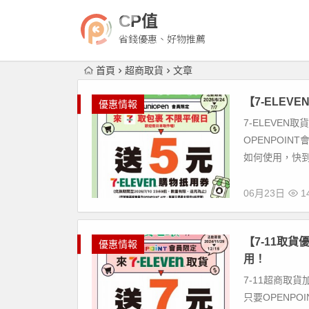
CP值
省錢優惠、好物推薦
首頁
超商取貨
文章
【7-ELEV
優惠情報
7-ELEVEN
OPENPOI
如何使用，快到下
06月23日
14
【7-11取貨
優惠情報
用！
7-11超商取
只要OPENPOI