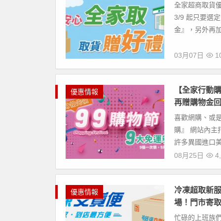
全家超商取貨
3/9 起只要
金』，另外再加碼
03月07日
10
【全家行動購
優惠情報
再贈購物金
喜歡網購、或
購』 網站內
許多異國進口美
08月25日
4,
冷凍超取新服
優惠情報
場！門市寄取
忙碌的上班族