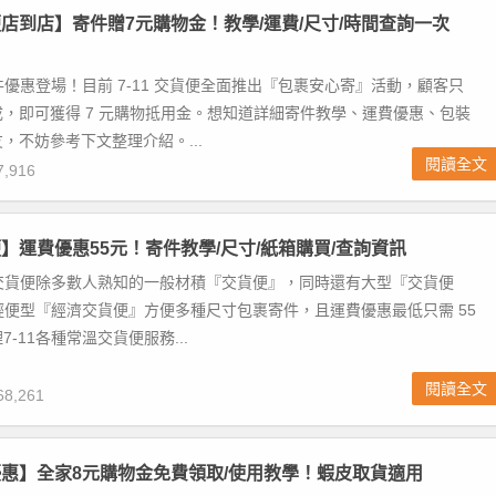
貨便店到店】寄件贈7元購物金！教學/運費/尺寸/時間查詢一次
寄件優惠登場！目前 7-11 交貨便全面推出『包裹安心寄』活動，顧客只
，即可獲得 7 元購物抵用金。想知道詳細寄件教學、運費優惠、包裝
，不妨參考下文整理介紹。...
閱讀全文
,916
貨便】運費優惠55元！寄件教學/尺寸/紙箱購買/查詢資訊
溫交貨便除多數人熟知的一般材積『交貨便』，同時還有大型『交貨便
及輕便型『經濟交貨便』方便多種尺寸包裹寄件，且運費優惠最低只需 55
-11各種常溫交貨便服務...
閱讀全文
8,261
惠】全家8元購物金免費領取/使用教學！蝦皮取貨適用