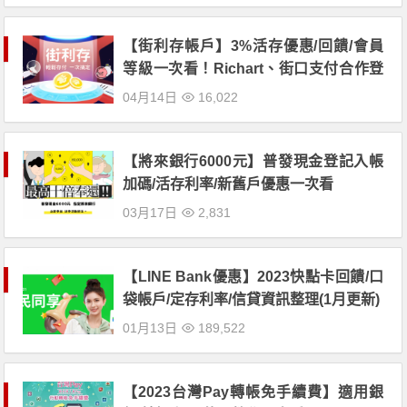
【街利存帳戶】3%活存優惠/回饋/會員
等級一次看！Richart、街口支付合作登
場
04月14日
16,022
【將來銀行6000元】普發現金登記入帳
加碼/活存利率/新舊戶優惠一次看
03月17日
2,831
【LINE Bank優惠】2023快點卡回饋/口
袋帳戶/定存利率/信貸資訊整理(1月更新)
01月13日
189,522
【2023台灣Pay轉帳免手續費】適用銀