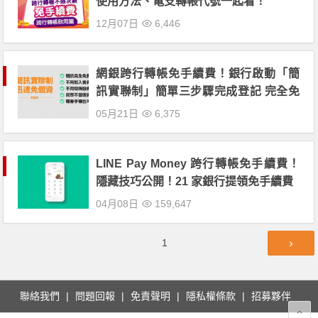
使用方法、電支轉帳代號一起看！
12月07日
6,446
網銀跨行轉帳免手續費！銀行啟動「簡
訊實聯制」簡單三步驟完成登記 完全免
費！
05月21日
6,375
LINE Pay Money 跨行轉帳免手續費！
隱藏技巧公開！21 家銀行提領免手續費
04月08日
159,647
文
第
1
章
頁
導
覽
聯絡我們
問題回報
免責聲明
隱私權條款
招募夥伴