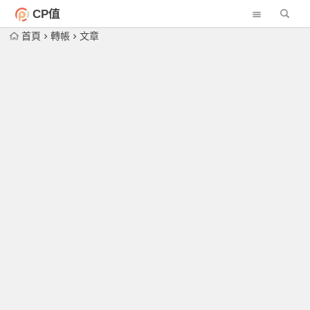
CP值
首頁
轉帳
文章