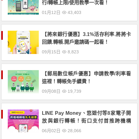
行/轉帳上限/使用教學一次看！
01月12日
43,403
【將來銀行優惠】3.1%活存利率.將將卡
回饋.轉帳.開戶邀請碼一起看！
09月15日
8,823
【郵局數位帳戶優惠】申請教學/利率看
這裡！轉帳免手續費！
09月08日
19,739
LINE Pay Money、悠遊付等8家電子開
放與銀行轉帳！街口支付首推跨機構
「轉帳免手續費」優惠
06月02日
28,066