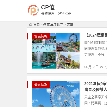
CP值
省錢優惠、好物推薦
首頁
遠雄海洋世界
文章
【2024遊
優惠情報
圖/小叮噹科學
園優惠幫你整理
定優惠，不只小
06月28日
7,
2021暑假
優惠情報
壽星及醫護人
天空之夢摩天輪
園，門票買一送