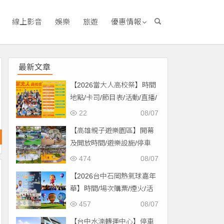
線上影音
娛樂
旅遊
優惠情報
最新文章
【2026當大人高校祭】時間
地點/卡司/節目表/活動/直播/
交通，免費入場！
22
08/07
【高雄親子遊樂園區】開幕
及開放時間/遊樂設施/停車
場/交通一次看！
474
08/07
【2026台中石岡熱氣球嘉年
華】時間/場次購票/煙火/活
動/交通，土牛運動公園登
457
08/07
場！
【台中水湳轉運中心】停車