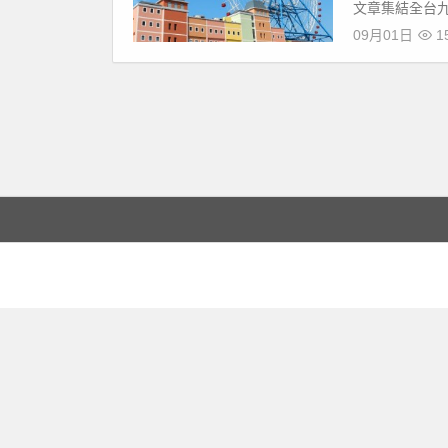
文章集結全台九
09月01日
15