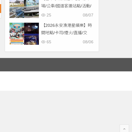
場/公車/國道客運站點/活動/
交通，啟用免費停車！
25
08/07
【2026永安漁港星繽樂】時
間地點/卡司/煙火/直播/交
通，免費入場！
65
08/06