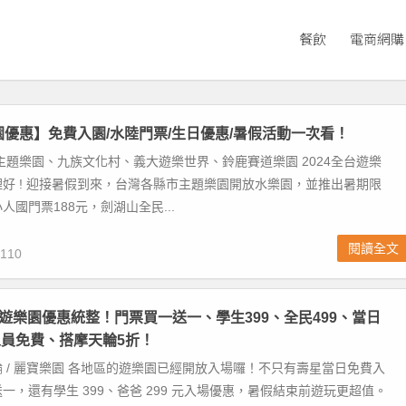
餐飲
電商網購
樂園優惠】免費入園/水陸門票/生日優惠/暑假活動一次看！
主題樂園、九族文化村、義大遊樂世界、鈴鹿賽道樂園 2024全台遊樂
好 ! 迎接暑假到來，台灣各縣市主題樂園開放水樂園，並推出暑期限
人國門票188元，劍湖山全民...
閱讀全文
110
9家遊樂園優惠統整！門票買一送一、學生399、全民499、當日
員免費、搭摩天輪5折！
 / 麗寶樂園 各地區的遊樂園已經開放入場囉！不只有壽星當日免費入
一，還有學生 399、爸爸 299 元入場優惠，暑假結束前遊玩更超值。