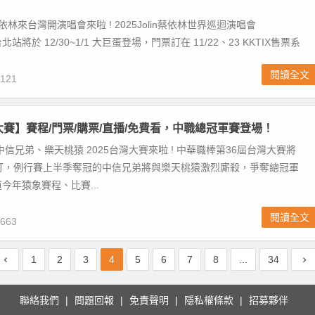
依林來台灣開演唱會來啦 ! 2025Jolin蔡依林世界巡迴演唱會
》台北站將於 12/30~1/1 大巨蛋登場，門票訂在 11/22、23 KKTIX售票系
閱讀全文
121
灣大賽】賽程/門票/購票/直播/免費看，中職總冠軍賽登場！
中信兄弟、樂天桃猿 2025台灣大賽來啦 ! 中華職棒第36屆台灣大賽將
 起開打，例行賽上半季奪冠的中信兄弟將與樂天桃猿激烈廝殺，爭奪總冠軍
今年猿象賽程、比賽...
閱讀全文
663
1
2
3
4
5
6
7
8
...
34
聯絡我們
問題回報
免責聲明
隱私權條款
招募夥伴