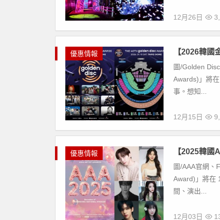
12月26日
3,
【2026韓
優惠情報
圖/Golden 
Awards)」
事。想知...
12月15日
9,
【2025韓
優惠情報
圖/AAA官網、F
Award)」將在
間、演出...
12月03日
13