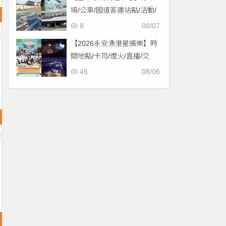
場/公車/國道客運站點/活動/
交通，啟用免費停車！
8
08/07
【2026永安漁港星繽樂】時
間地點/卡司/煙火/直播/交
通，免費入場！
45
08/06