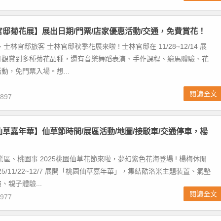
林官邸菊花展】展出日期/門票/店家優惠活動/交通，免費賞花！
士林官邸旅客 士林官邸秋季花展來啦 ! 士林官邸在 11/28~12/14 展
可觀賞到多種菊花品種，還有音樂舞蹈表演、手作課程、繪馬體驗、花
動，免門票入場。想...
閱讀全文
897
園仙草嘉年華】仙草節時間/展區活動/地圖/接駁車/交通停車，楊
！
業區、桃園事 2025桃園仙草花節來啦，夢幻紫色花海登場 ! 楊梅休閒
25/11/22~12/7 展開「桃園仙草嘉年華」，集結酷洛米主題裝置、氣墊
、親子體驗...
閱讀全文
977