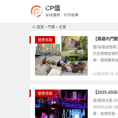
CP值
省錢優惠、好物推薦
首頁
門票
文章
【高雄內門動
優惠情報
圖/高雄旅遊網 
於近期開放預約
驗，還將動物友
01月15日
10
【2025-2
優惠情報
圖/龍崎光節 
2025/12/
惠、免票對象、購