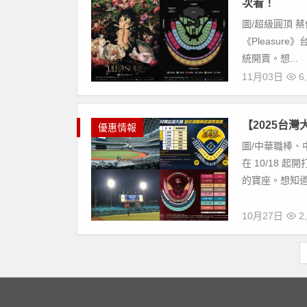
次看！
圖/超級圓頂 蔡
《Pleasure
統開賣。想...
11月03日
6,
【2025台
優惠情報
圖/中華職棒、
在 10/18
的寶座。想知道
10月27日
2,