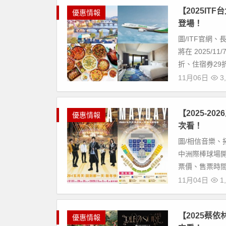
【2025I
優惠情報
登場！
圖/ITF官網
將在 2025/
折、住宿券29折
11月06日
3,
【2025-2
優惠情報
次看！
圖/相信音樂、拓
中洲際棒球場開
票價、售票時間、
11月04日
1,
【2025蔡依
優惠情報