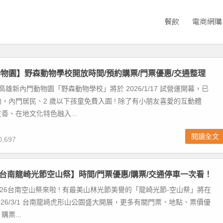
餐飲
電商網購
物園】野森動物學校開放時間/預約購票/門票優惠/交通整理
高雄新內門動物園「野森動物學校」將於 2026/1/17 試營運開幕，已
，內門居民、2 歲以下孩童免費入園 ! 除了有小朋友喜愛的互動體
善、在地文化特色融入...
閱讀全文
,697
026台南龍崎光節空山祭】時間/門票優惠/購票/交通停車一次看！
2026台南空山祭來啦 ! 有最美山林光節美譽的「龍崎光節-空山祭」將在
25~2026/3/1 台南龍崎虎形山公園盛大開展，更多有關門票、地點、票價優
票...