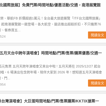
TF台北國際旅展】免費門票/時間地點/優惠活動/交通，南港展覽館
、長榮、華航FB 折價超過1萬元！全台最大旅遊展覽「ITF台北國際旅展」
11/7 起南港展覽館一館登場，各大航空、飯店推出超殺折扣，不只機票76
、餐券買五...
閱讀全文
524
026五月天台中跨年演唱會】時間地點/門票/售票/購票優惠/交通一
元售票 五月天跨年演唱會又來台中啦 ! 五月天將在 2025/12/27 起台
唱，6 場演出包含跨年場，陪伴大家到 2026 年 ! 想知道五月天演唱會
門...
閱讀全文
954
林台灣演唱會】大巨蛋時間地點/門票/售票購票/KKTIX搶票一