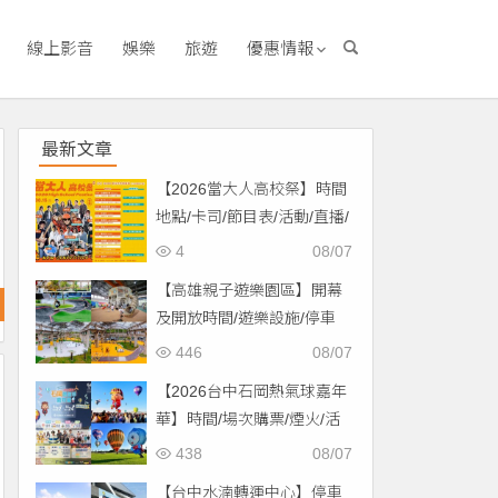
線上影音
娛樂
旅遊
優惠情報
最新文章
【2026當大人高校祭】時間
地點/卡司/節目表/活動/直播/
交通，免費入場！
4
08/07
【高雄親子遊樂園區】開幕
及開放時間/遊樂設施/停車
場/交通一次看！
446
08/07
【2026台中石岡熱氣球嘉年
華】時間/場次購票/煙火/活
動/交通，土牛運動公園登
438
08/07
場！
【台中水湳轉運中心】停車