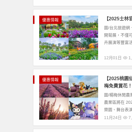
【2025士
優惠情報
圖/台北旅遊網、
開菊展，不僅
卉展演等豐富活
12月01日
1,
【2025桃
優惠情報
梅免費賞花
圖/楊梅休閒農
農業區將在 20
樂園、舞台表演
11月24日
7,