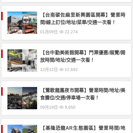
【台南碳佐麻里新興園區開幕】營業時
間/線上訂位/地址/菜單/交通一次看！
01月09日
22,274
【台中勤美術館開幕】門票優惠/展覽/開
放時間/地址/交通一次看！
12月12日
12,692
【鶯歌龍鳳夜市開幕】營業時間/地址/美
食攤位/交通/停車場一次看！
09月19日
9,650
【基隆恐龍AR生態園區】營業時間/地