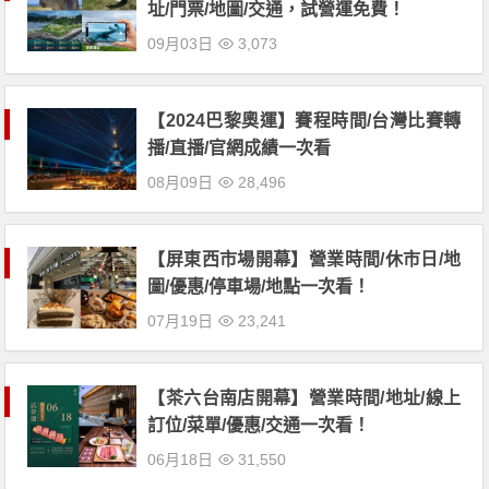
址/門票/地圖/交通，試營運免費！
09月03日
3,073
【2024巴黎奧運】賽程時間/台灣比賽轉
播/直播/官網成績一次看
08月09日
28,496
【屏東西市場開幕】營業時間/休市日/地
圖/優惠/停車場/地點一次看！
07月19日
23,241
【茶六台南店開幕】營業時間/地址/線上
訂位/菜單/優惠/交通一次看！
06月18日
31,550