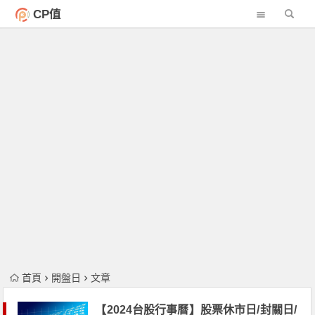
CP值
首頁
開盤日
文章
【2024台股行事曆】股票休市日/封關日/