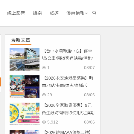
線上影音
娛樂
旅遊
優惠情報
最新文章
【台中水湳轉運中心】停車
場/公車/國道客運站點/活動/
交通，啟用免費停車！
1
08/07
【2026永安漁港星繽樂】時
間地點/卡司/煙火/直播/交
通，免費入場！
29
08/06
【2026全家取貨優惠】9元
衛生紙時間/領取使用/兌換期
限一次看！
5,912
08/06
【2026韓國AAA頒獎典禮】