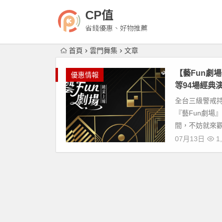
CP值
省錢優惠、好物推薦
首頁
雲門舞集
文章
【藝Fun劇場
優惠情報
等94場經典演
全台三級警戒
『藝Fun劇場
間，不妨就來觀
07月13日
1,