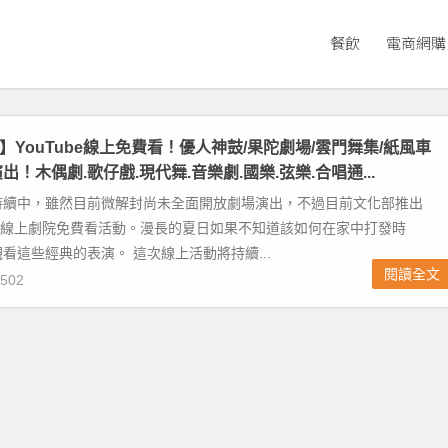
餐飲
電商網購
】YouTube線上免費看！優人神鼓/果陀劇場/雲門舞集/紙風車
出！木偶劇.歌仔戲.現代舞.音樂劇.國樂.弦樂.合唱通...
持續中，雖然目前微解封尚未全面開放劇場演出，不過目前文化部推出
』線上劇院免費看活動。漫長的夏日如果不知道該如何在家中打發時
看這些經典的表演。 這次線上活動將持續...
閱讀全文
502