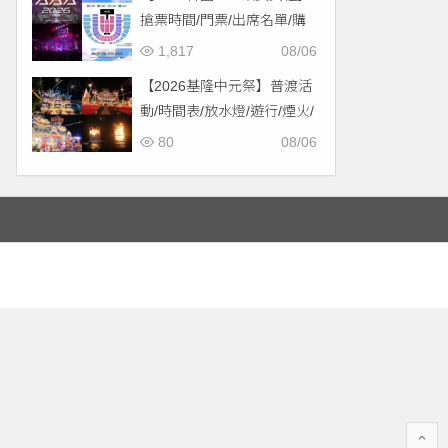
搶票時間/門票/出席名單/購
票一次看！
1,817
08/06
【2026基隆中元祭】普渡活
動/時間表/放水燈/遊行/煙火/
交通一次看！
80
08/06