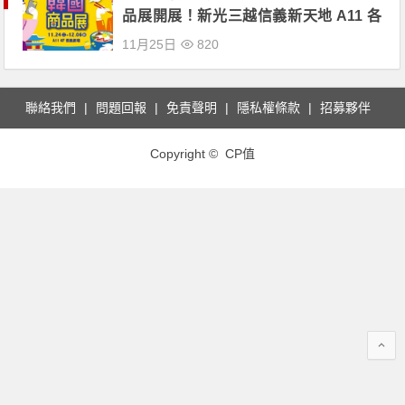
品展開展！新光三越信義新天地 A11 各
式韓國美食、文創商品優惠價享！
11月25日
820
聯絡我們
問題回報
免責聲明
隱私權條款
招募夥伴
Copyright © CP值