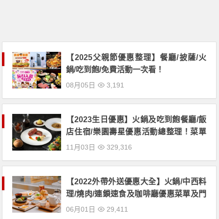
【2025父親節優惠整理】餐廳/披薩/火
鍋/吃到飽/免費活動一次看！
08月05日
3,191
【2023生日優惠】火鍋及吃到飽餐廳/飯
店住宿/樂園壽星優惠活動總整理！菜單
及門市地點一起看
11月03日
329,316
【2022外帶外送優惠大全】火鍋/中西料
理/燒肉/連鎖速食及咖啡廳優惠菜單及門
市一次看
06月01日
29,411