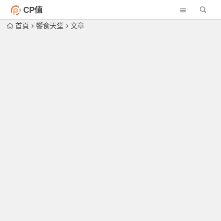
CP值
首頁
饗食天堂
文章