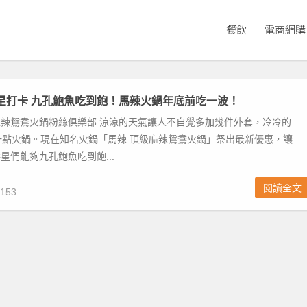
餐飲
電商網購
月壽星打卡 九孔鮑魚吃到飽！馬辣火鍋年底前吃一波！
級麻辣鴛鴦火鍋粉絲俱樂部 涼涼的天氣讓人不自覺多加幾件外套，冷冷的
一點火鍋。現在知名火鍋「馬辣 頂級麻辣鴛鴦火鍋」祭出最新優惠，讓
月壽星們能夠九孔鮑魚吃到飽...
閱讀全文
153