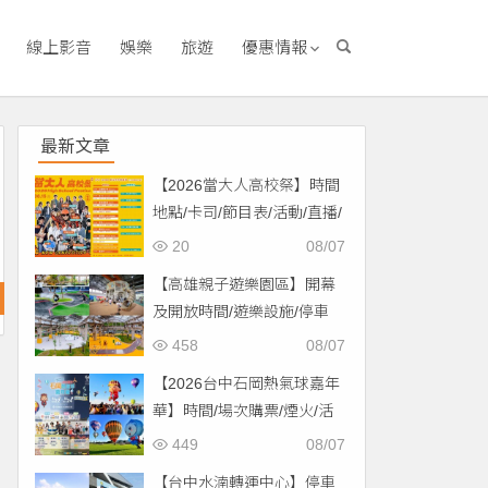
線上影音
娛樂
旅遊
優惠情報
最新文章
【2026當大人高校祭】時間
地點/卡司/節目表/活動/直播/
交通，免費入場！
20
08/07
【高雄親子遊樂園區】開幕
及開放時間/遊樂設施/停車
場/交通一次看！
458
08/07
【2026台中石岡熱氣球嘉年
華】時間/場次購票/煙火/活
動/交通，土牛運動公園登
449
08/07
場！
【台中水湳轉運中心】停車