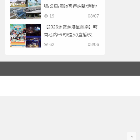
場/公車/國道客運站點/活動/
交通，啟用免費停車！
19
08/07
【2026永安漁港星繽樂】時
間地點/卡司/煙火/直播/交
通，免費入場！
62
08/06