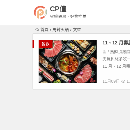
CP值
省錢優惠、好物推薦
首頁
馬辣火鍋
文章
11、12 
餐飲
圖 / 馬辣頂
天氣也想多吃
11 月、12 
11月09日
1,