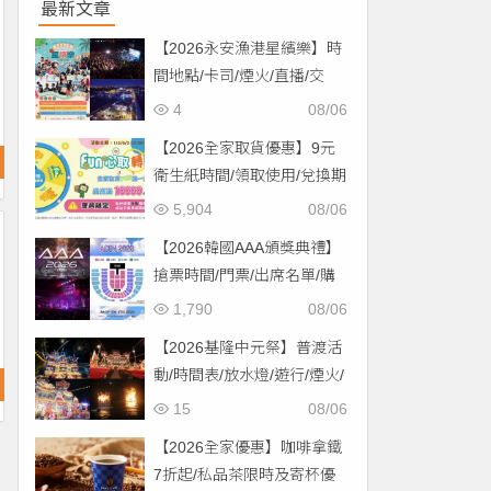
最新文章
【2026永安漁港星繽樂】時
間地點/卡司/煙火/直播/交
通，免費入場！
4
08/06
【2026全家取貨優惠】9元
衛生紙時間/領取使用/兌換期
限一次看！
5,904
08/06
【2026韓國AAA頒獎典禮】
搶票時間/門票/出席名單/購
票一次看！
1,790
08/06
【2026基隆中元祭】普渡活
動/時間表/放水燈/遊行/煙火/
交通一次看！
15
08/06
【2026全家優惠】咖啡拿鐵
7折起/私品茶限時及寄杯優