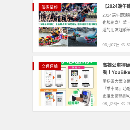
【2024端
優惠情報
2024端午節
也規劃嘉年華
遊的朋友趕緊筆
06月07日
33
高雄公車掃碼免
交通運輸
看！YouBi
常搭乘大眾交通
『乘車碼』功能。
更推出掃碼即可免
08月26日
28