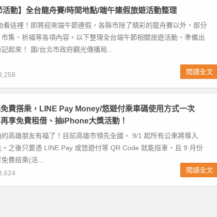
午節活動】全台龍舟賽/時間地點/端午連假旅遊活動整理
活動看這裡！即將迎來端午節連假，各縣市除了精彩的龍舟賽以外，部分
、市集、祈福等各項內容。以下整理全台端午節相關旅遊活動，準備出
記起來！ 圖/台北市政府觀光傳播局...
閱讀全文
,258
費搭乘，LINE Pay Money/悠遊付乘車碼使用方式一次
ke再享免費租借、抽iPhone大獎活動！
的高雄朋友有福了！目前高雄市領先全國， 9/1 起所有公車將導入
之後只要憑 LINE Pay 或悠遊付等 QR Code 就能搭車，且 9 月份
費搭乘(活...
閱讀全文
,624