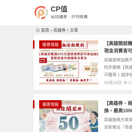
CP值
省錢優惠、好物推薦
首頁
高雄券
文章
【高雄開就賺
優惠情報
現金消費皆可
高雄振興加碼
同步展開【高雄
可獲得 1 組序號抽
10月18日
11
【高雄券、商
優惠情報
換，最高100
高雄振興方案
全新推出『高