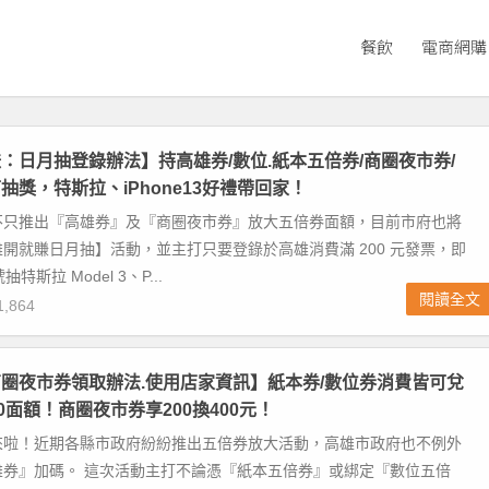
餐飲
電商網購
：日月抽登錄辦法】持高雄券/數位.紙本五倍券/商圈夜市券/
抽獎，特斯拉、iPhone13好禮帶回家！
不只推出『高雄券』及『商圈夜市券』放大五倍券面額，目前市府也將
開就賺日月抽】活動，並主打只要登錄於高雄消費滿 200 元發票，即
特斯拉 Model 3、P...
閱讀全文
,864
圈夜市券領取辦法.使用店家資訊】紙本券/數位券消費皆可兌
0面額！商圈夜市券享200換400元！
來啦！近期各縣市政府紛紛推出五倍券放大活動，高雄市政府也不例外
雄券』加碼。 這次活動主打不論憑『紙本五倍券』或綁定『數位五倍