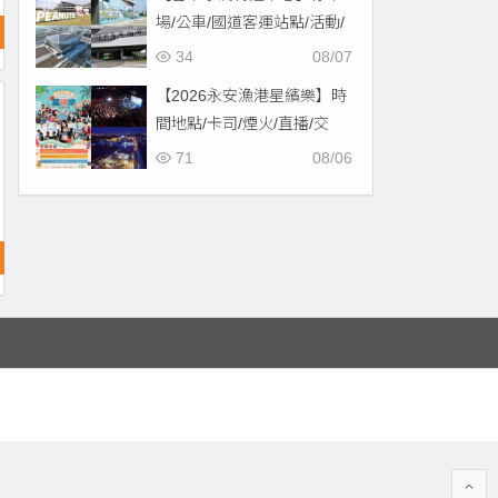
場/公車/國道客運站點/活動/
交通，啟用免費停車！
34
08/07
【2026永安漁港星繽樂】時
間地點/卡司/煙火/直播/交
通，免費入場！
71
08/06