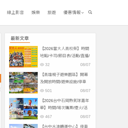
線上影音
娛樂
旅遊
優惠情報
最新文章
【2026當大人高校祭】時間
地點/卡司/節目表/活動/直播/
交通，免費入場！
32
08/07
【高雄親子遊樂園區】開幕
及開放時間/遊樂設施/停車
場/交通一次看！
501
08/07
【2026台中石岡熱氣球嘉年
華】時間/場次購票/煙火/活
動/交通，土牛運動公園登
467
08/07
場！
【台中水湳轉運中心】停車