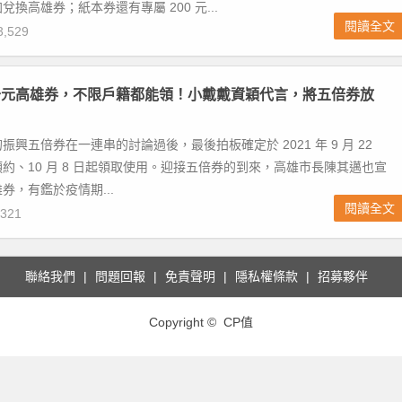
換高雄券；紙本券還有專屬 200 元...
閱讀全文
,529
千元高雄券，不限戶籍都能領！小戴戴資穎代言，將五倍券放
興五倍券在一連串的討論過後，最後拍板確定於 2021 年 9 月 22
約、10 月 8 日起領取使用。迎接五倍券的到來，高雄市長陳其邁也宣
券，有鑑於疫情期...
閱讀全文
321
聯絡我們
問題回報
免責聲明
隱私權條款
招募夥伴
Copyright © CP值