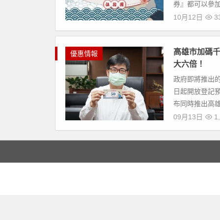
券』都可以參加兌
10月12日
33
高雄市加碼
優惠情報
大六倍！
政府即將推出的振
日起開放登記預
布同時推出高雄
09月13日
1,