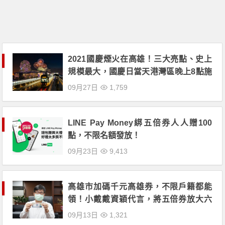
2021國慶煙火在高雄！三大亮點、史上
規模最大，國慶日當天港灣區晚上8點施
放！
09月27日
1,759
LINE Pay Money綁五倍券人人贈100
點，不限名額發放！
09月23日
9,413
高雄市加碼千元高雄券，不限戶籍都能
領！小戴戴資穎代言，將五倍券放大六
倍！
09月13日
1,321