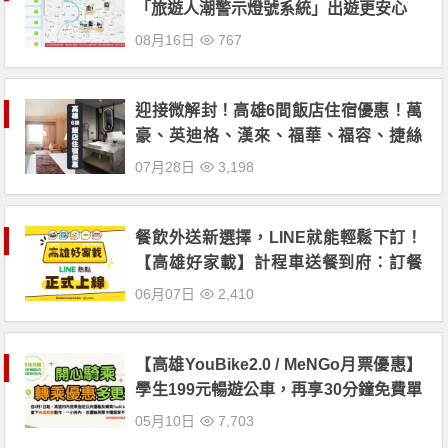
「旅遊人潮警示燈號系統」出遊更安心
08月16日
767
迎接微解封！高雄6間飯店住宿優惠！萬
豪、英迪格、漢來、福華、福容、捷絲
旅，最低每晚1,300元起！
07月28日
3,198
餐飲外送新選擇，LINE就能輕鬆下訂！
【高雄好家載】計程車送餐到府：訂餐
方式/免運優惠/申請上架資訊一次看！
06月07日
2,410
【高雄YouBike2.0 / MeNGo月票優惠】
學生199元暢遊公車，再享30分鐘免費單
車租借！LinePay支付新上線、月月再抽
05月10日
7,703
Switch/五星自助餐券！