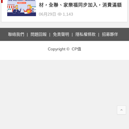
材，全聯、家樂福同步加入，消費滿額
免運費！臺南「鱻」到邸各式魚貨海鮮
06月29日
1,143
線上訂購送到家！
聯絡我們
問題回報
免責聲明
隱私權條款
招募夥伴
Copyright © CP值