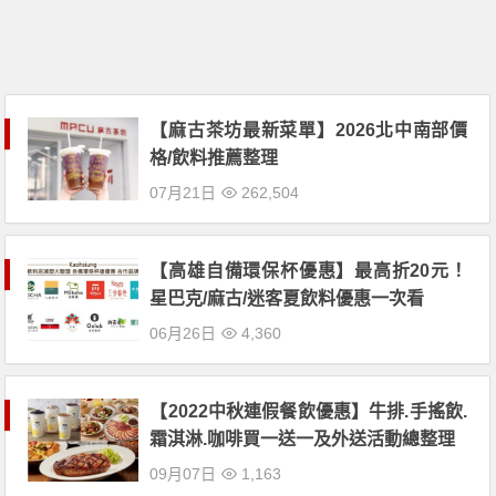
【麻古茶坊最新菜單】2026北中南部價
格/飲料推薦整理
07月21日
262,504
【高雄自備環保杯優惠】最高折20元！
星巴克/麻古/迷客夏飲料優惠一次看
06月26日
4,360
【2022中秋連假餐飲優惠】牛排.手搖飲.
霜淇淋.咖啡買一送一及外送活動總整理
09月07日
1,163