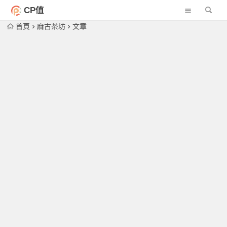
CP值
首頁
麻古茶坊
文章