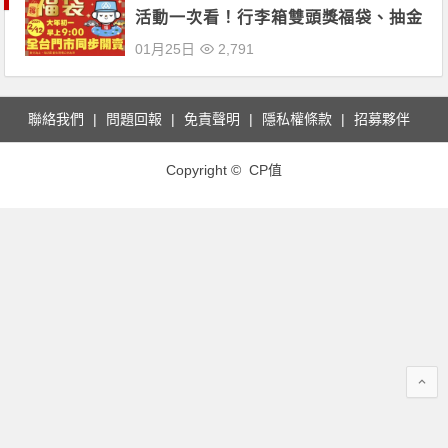
活動一次看！行李箱雙頭獎福袋、抽金
條、福利熊娃娃不可錯過！
01月25日
2,791
聯絡我們
問題回報
免責聲明
隱私權條款
招募夥伴
Copyright © CP值