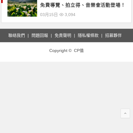
免費導覽、拍立得、音樂會活動登場！
海芋園推薦、溪畔步道、交通管制攻略
03月15日
3,094
一次看！
聯絡我們
問題回報
免責聲明
隱私權條款
招募夥伴
Copyright © CP值