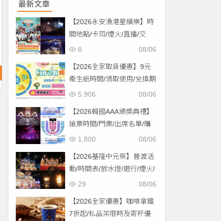
最新文章
【2026永安漁港星繽樂】時
間地點/卡司/煙火/直播/交
通，免費入場！
8
08/06
【2026全家取貨優惠】9元
衛生紙時間/領取使用/兌換期
限一次看！
5,906
08/06
【2026韓國AAA頒獎典禮】
搶票時間/門票/出席名單/購
票一次看！
1,800
08/06
【2026基隆中元祭】普渡活
動/時間表/放水燈/遊行/煙火/
交通一次看！
29
08/06
【2026全家優惠】咖啡拿鐵
7折起/私品茶限時及寄杯優