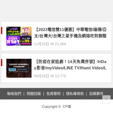
【2023電信雙11優惠】中華電信/遠傳/亞
太/台灣大/台灣之星手機及網路吃到飽整
理
11月10日
21,064
【防疫在家追劇！14天免費序號】friDa
y影音/myVideo/LINE TV/Hami Video/L
iTV優惠馬上領！
06月16日
13,775
聯絡我們
問題回報
免責聲明
隱私權條款
招募夥伴
Copyright © CP值